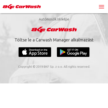
Autómosók térképe
Töltse le a Carwash Manager alkalmazást
Copyright © 2019 BKF Sp. z o.o. All rights reserved.