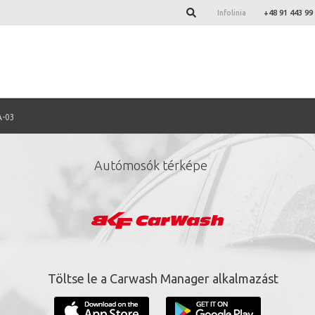
Infolinia
+48 91 443 99
A-03
Autómosók térképe
ign up for our newslett
*
required fields.
Töltse le a Carwash Manager alkalmazást