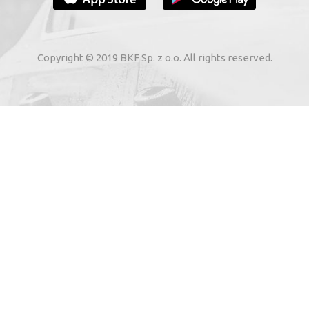
YOUR E-MAIL
Copyright © 2019 BKF Sp. z o.o. All rights reserved.
yjnie Bezdotykowe” Sp. z o.o., melynek székhelye: Skar
a: 0000262269), elektronikus úton az általam megadott
gáltatások nyújtásáról szóló, 2002. július 8-i törvény 1.
SIGN ME