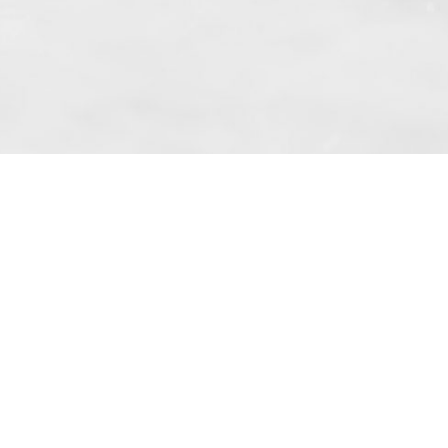
bimierzyce (cím: Skarbimierzyce 22, 72-
 e-mail címre kereskedelmi információkat
 Cikk 10 bekezdése alapján.