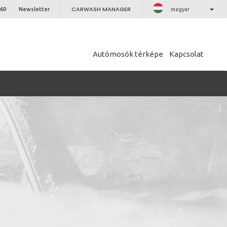
CARWASH MANAGER
 60
Newsletter
magyar
Autómosók térképe
Kapcsolat
CLOSE
er