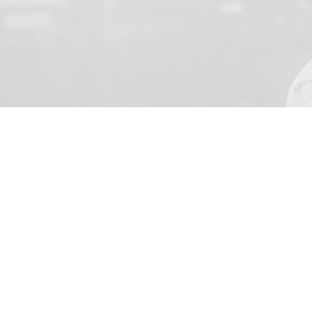
YOUR NAME
Beleegyezem, hogy a “BKF M
002 Dołuje, cégjegyzékszám
küldjön az elektronikus szol