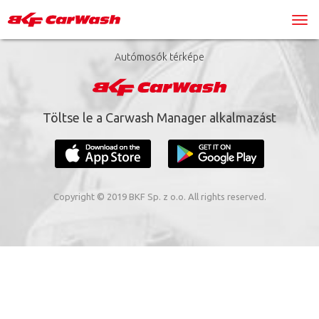
Autómosók térképe
Töltse le a Carwash Manager alkalmazást
Copyright © 2019 BKF Sp. z o.o. All rights reserved.