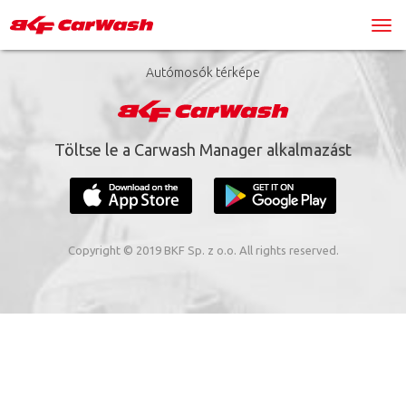
Autómosók térképe
Töltse le a Carwash Manager alkalmazást
Copyright © 2019 BKF Sp. z o.o. All rights reserved.