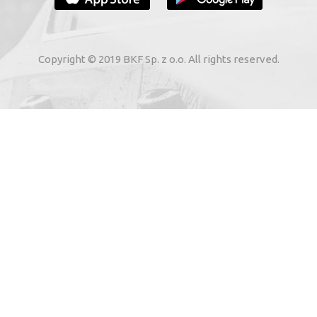
YOUR E-MAIL
Copyright © 2019 BKF Sp. z o.o. All rights reserved.
yjnie Bezdotykowe” Sp. z o.o., melynek székhelye: Skar
a: 0000262269), elektronikus úton az általam megadott
gáltatások nyújtásáról szóló, 2002. július 8-i törvény 1.
SIGN ME