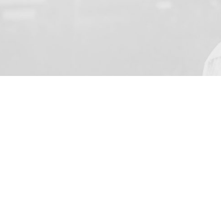
YOUR NAME
Beleegyezem, hogy a “BKF M
002 Dołuje, cégjegyzékszám
küldjön az elektronikus szol