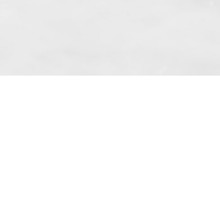
bimierzyce (cím: Skarbimierzyce 22, 72-
 e-mail címre kereskedelmi információkat
 Cikk 10 bekezdése alapján.