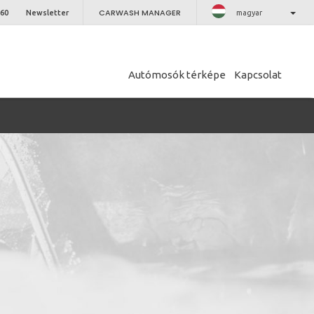
CARWASH MANAGER
 60
Newsletter
magyar
Autómosók térképe
Kapcsolat
CLOSE
er