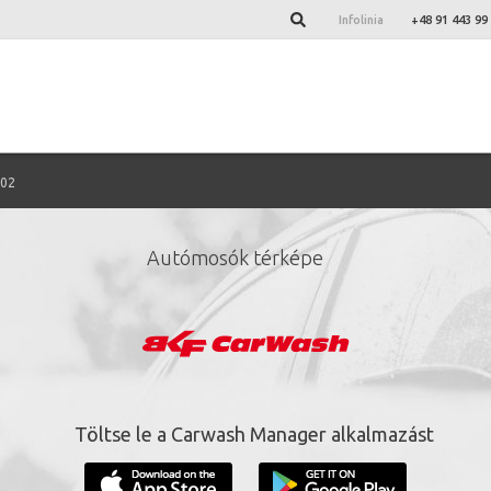
Infolinia
+48 91 443 99
-02
Autómosók térképe
ign up for our newslett
*
required fields.
Töltse le a Carwash Manager alkalmazást