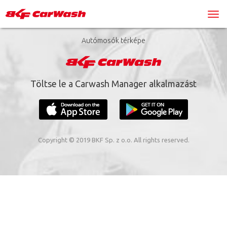
Autómosók térképe
Töltse le a Carwash Manager alkalmazást
Copyright © 2019 BKF Sp. z o.o. All rights reserved.