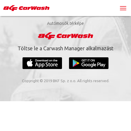
Autómosók térképe
Töltse le a Carwash Manager alkalmazást
Copyright © 2019 BKF Sp. z o.o. All rights reserved.