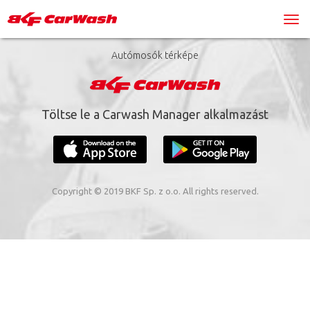
Autómosók térképe
Töltse le a Carwash Manager alkalmazást
Copyright © 2019 BKF Sp. z o.o. All rights reserved.