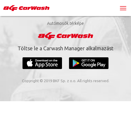
Autómosók térképe
Töltse le a Carwash Manager alkalmazást
Copyright © 2019 BKF Sp. z o.o. All rights reserved.