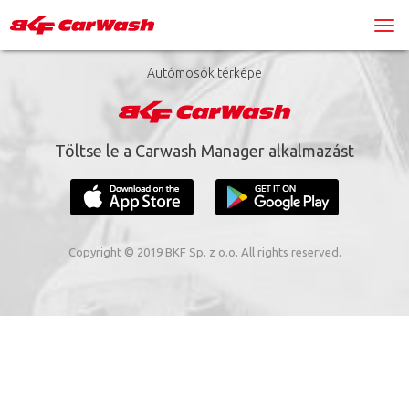
Autómosók térképe
Töltse le a Carwash Manager alkalmazást
Copyright © 2019 BKF Sp. z o.o. All rights reserved.